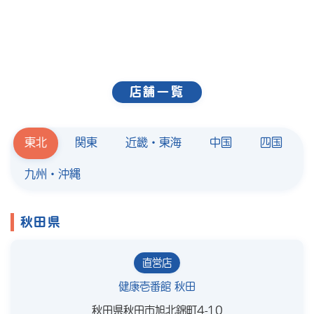
店舗一覧
東北
関東
近畿・東海
中国
四国
九州・沖縄
秋田県
直営店
健康壱番館 秋田
秋田県秋田市旭北錦町4-10