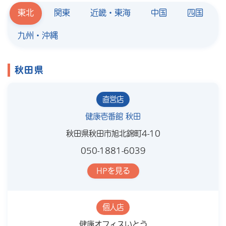
東北
関東
近畿・東海
中国
四国
九州・沖縄
秋田県
直営店
健康壱番館 秋田
秋田県秋田市旭北錦町4-10
050-1881-6039
HPを見る
個人店
健康オフィスいとう