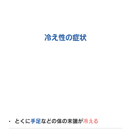
冷え性の症状
とくに
手足
などの体の末端が
冷える