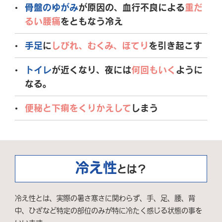
骨盤のゆがみ
が原因の、血行不良による
重だ
るい腰痛
をともなう冷え
手足
に
しびれ、むくみ、ほてり
を引き起こす
トイレ
が近くなり、夜には
何回もいく
ように
なる。
便秘と下痢をくりかえして
しまう
冷え性
とは？
冷え性とは、実際の暑さ寒さに関わらず、手、足、腰、背
中、ひざなど特定の部位のみが特に冷たく感じる状態の事を