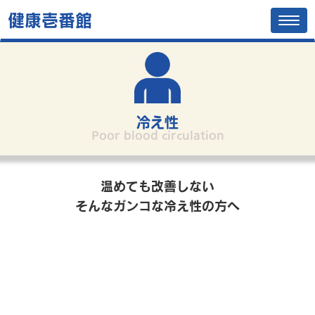
健康壱番館
Tog
navi
冷え性
Poor blood circulation
温めても改善しない
そんなガンコな冷え性の方へ