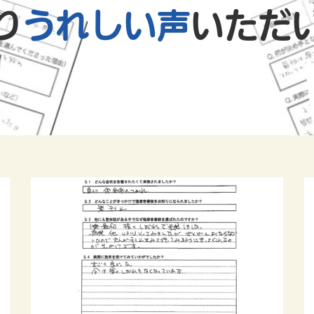
り
うれしい声
いただ