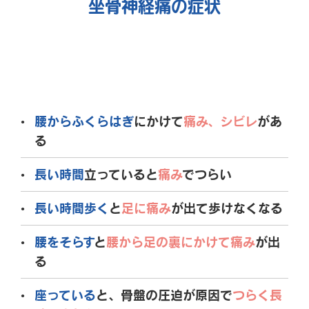
坐骨神経痛の症状
腰からふくらはぎ
にかけて
痛み、シビレ
があ
る
長い時間
立っていると
痛み
でつらい
長い時間歩く
と
足に痛み
が出て歩けなくなる
腰をそらす
と
腰から足の裏にかけて痛み
が出
る
座っている
と、骨盤の圧迫が原因で
つらく長