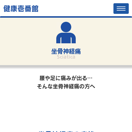
健康壱番館
Tog
navi
坐骨神経痛
Sciatica
腰や足に痛みが出る…
そんな坐骨神経痛の方へ