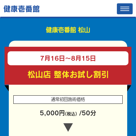
健康壱番館
Tog
navi
健康壱番館 松山
7月16日〜
8月15日
松山店 整体お試し割引
通常初回施術価格
5,000円
/50分
(税込)