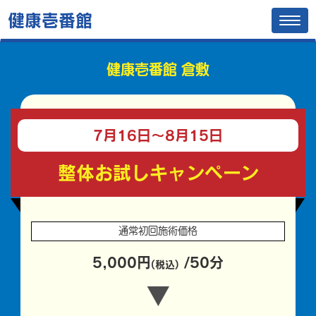
健康壱番館
Tog
navi
健康壱番館 倉敷
7月16日〜
8月15日
整体お試しキャンペーン
通常初回施術価格
5,000円
/50分
(税込)