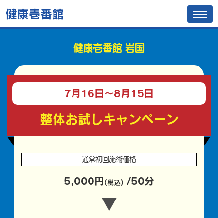
健康壱番館
Tog
navi
健康壱番館 岩国
7月16日〜
8月15日
整体お試しキャンペーン
通常初回施術価格
5,000円
/50分
(税込)