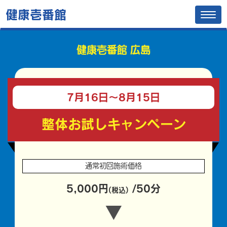
健康壱番館
Tog
navi
健康壱番館 広島
7月16日〜
8月15日
整体お試しキャンペーン
通常初回施術価格
5,000円
/50分
(税込)