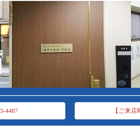
3-4487
【ご来店
メッセージ
腰痛
ある質問
頭痛
概要
肩こり