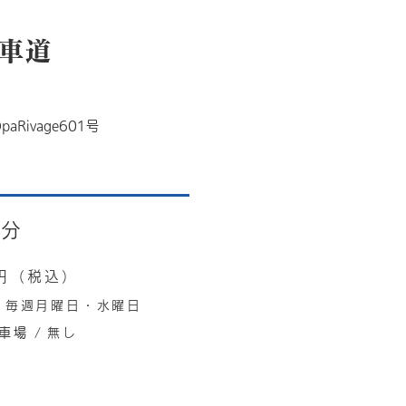
馬車道
Rivage601号
0分
円（税込）
/
毎週月曜日・水曜日
車場 /
無し